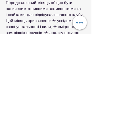
Передсвятковий місяць обіцяє бути 
насиченим корисними  активностями та 
інсайтами, для відвідувачів нашого клубу. 
Цей місяць присвячено: 🌟 усвідомленню 
своєї унікальності і сили, 🌟 зміцненню 
внутрішніх ресурсів, 🌟 аналізу року,що 
минає і досвіду, який він приніс, 🌟 
позитивного планування майбутнього 
року і цілепокладання. 
Запрошуємо всіх бажаючих жінок 
приєднатися до нашої маленької, але 
дуже теплої групи. 
 Посилання для реєстраціїї: 
https://forms.gle/4eD11fxTecWsWuNW6 
Усі запитання можна задати для 
телефону: 095 073 2111 