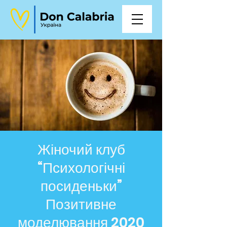
Жіночий клуб
“Психологічні
посиденьки”
Позитивне
моделювання 2020