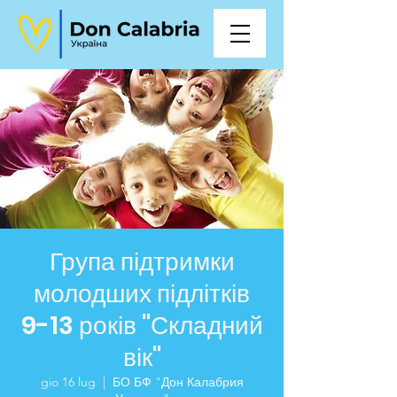
Група підтримки
молодших підлітків
9-13 років "Складний
вік"
gio 16 lug
  |  
БО БФ "Дон Калабрия